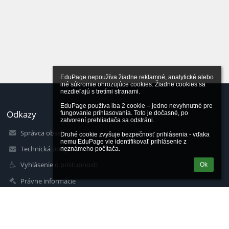
EduPage nepoužíva žiadne reklamné, analytické alebo 
iné súkromie ohrozujúce cookies. Žiadne cookies sa 
nezdieľajú s tretími stranami.

EduPage používa iba 2 cookie – jedno nevyhnutné pre 
Odkazy
fungovanie prihlasovania. Toto je dočasné, po 
zatvorení prehliadača sa odstráni.

Správca obsahu
Druhé cookie zvyšuje bezpečnosť prihlásenia - vďaka 
nemu EduPage vie identifikovať prihlásenie z 
Technická podpora
neznámeho počítača.
Vyhlásenie o prístupnosti
Ok
Právne informácie
Zásady ochrany osobných údajov
Údaje o prevádzkovateľovi
Mapa stránok