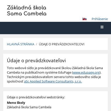
Základná škola
Sama Cambela
Prihlásenie
HLAVNÁ STRÁNKA
/
ÚDAJE O PREVÁDZKOVATEĽOVI
Údaje
Údaje o prevádzkovateľovi
o
prevádzkovateľovi
Toto webové sídlo je prevádzkované školou Základná škola Sama
Cambela na publikačnom systéme EduPage (
www.edupage.org
).
Technickým prevádzkovateľom servera tohto webového sídla je
spoločnosť
aSc Applied Software Consultants, s.r.o.
Údaje o prevádzkovateľovi webstránky:
Meno školy
Základná škola Sama Cambela