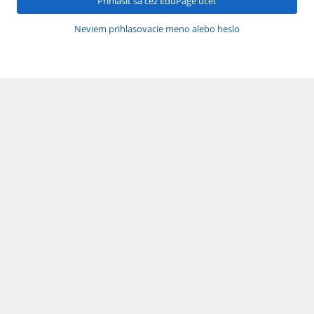
Prihlásiť sa cez EduPage účet
Neviem prihlasovacie meno alebo heslo