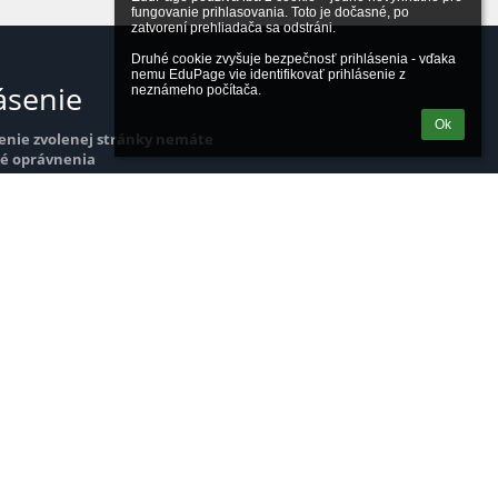
fungovanie prihlasovania. Toto je dočasné, po 
zatvorení prehliadača sa odstráni.

Druhé cookie zvyšuje bezpečnosť prihlásenia - vďaka 
nemu EduPage vie identifikovať prihlásenie z 
ásenie
neznámeho počítača.
Ok
enie zvolenej stránky nemáte
é oprávnenia
rý chcete zobraziť je dostupný len po
í
Prihlásiť sa cez EduPage účet
iem prihlasovacie meno alebo heslo