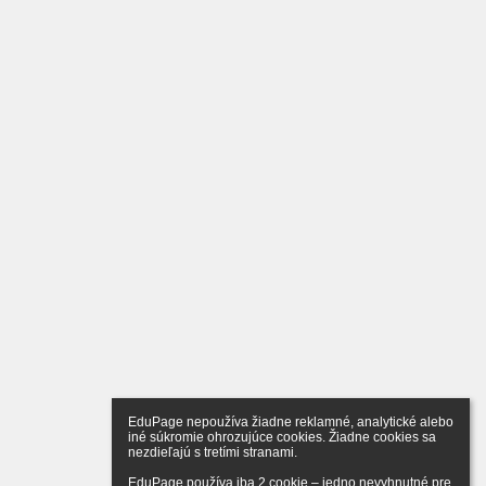
EduPage nepoužíva žiadne reklamné, analytické alebo 
iné súkromie ohrozujúce cookies. Žiadne cookies sa 
nezdieľajú s tretími stranami.

EduPage používa iba 2 cookie – jedno nevyhnutné pre 