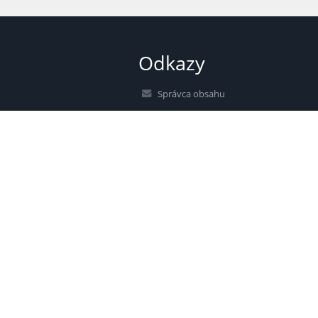
Odkazy
Správca obsahu
Technická podpora
Vyhlásenie o prístupnosti
Právne informácie
Zásady ochrany osobných údajov
Údaje o prevádzkovateľovi
Mapa stránok
O nás
Kontakt
Novinky