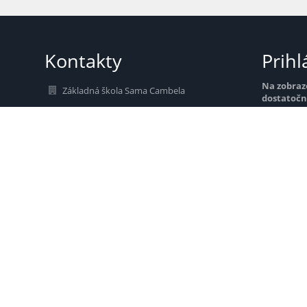
Kontakty
Prihl
Na zobraz
Základná škola Sama Cambela
dostatočn
zsslovlupca@gmail.com
Modul, kto
prihlásen
+421 482400077
Školská 14
976 13 Slovenská Ľupča
Nev
Slovakia